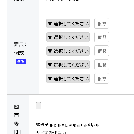
:
:
定尺：
:
個数
選択
:
:
図
面
等
拡張子:jpg,jpeg,png,gif,pdf,zip
[1]
サイズ:2MB以内