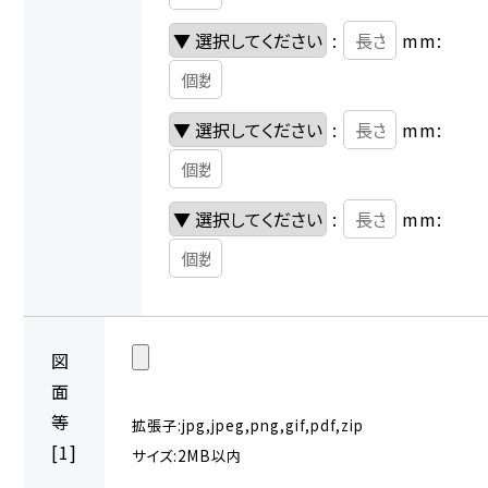
:
mm:
:
mm:
:
mm:
図
面
等
拡張子:jpg,jpeg,png,gif,pdf,zip
[1]
サイズ:2MB以内