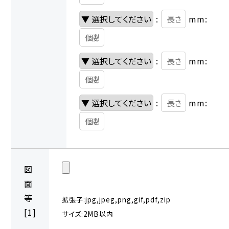
:
mm:
:
mm:
:
mm:
図
面
等
拡張子:jpg,jpeg,png,gif,pdf,zip
[1]
サイズ:2MB以内