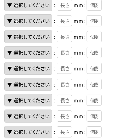
:
mm:
:
mm:
:
mm:
:
mm:
:
mm:
:
mm:
:
mm:
:
mm:
:
mm: